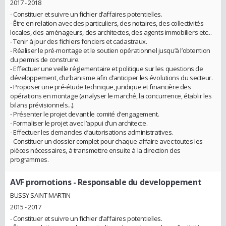
2017 - 2018
- Constituer et suivre un fichier d’affaires potentielles.
- Être en relation avec des particuliers, des notaires, des collectivités
locales, des aménageurs, des architectes, des agents immobiliers etc...
- Tenir à jour des fichiers fonciers et cadastraux.
- Réaliser le pré-montage et le soutien opérationnel jusqu’à l’obtention
du permis de construire.
- Effectuer une veille réglementaire et politique sur les questions de
développement, d’urbanisme afin d’anticiper les évolutions du secteur.
- Proposer une pré-étude technique, juridique et financière des
opérations en montage (analyser le marché, la concurrence, établir les
bilans prévisionnels...).
- Présenter le projet devant le comité d’engagement.
- Formaliser le projet avec l’appui d’un architecte.
- Effectuer les demandes d’autorisations administratives.
- Constituer un dossier complet pour chaque affaire avec toutes les
pièces nécessaires, à transmettre ensuite à la direction des
programmes.
AVF promotions
- Responsable du developpement
BUSSY SAINT MARTIN
2015 - 2017
- Constituer et suivre un fichier d’affaires potentielles.