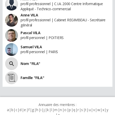
profil professionnel | C.I.A. 2000 Centre Informatique
Appliqué - Technico-commercial
Anne VILA
profil professionnel | Cabinet REGIMBEAU - Secrétaire
général
Pascal VILA
profil personnel | POITIERS
Samuel VILA
profil personnel | PARIS
Nom "FILA"
Famille "FILA"
Annuaire des membres :
a
b
c
d
e
f
g
h
i
j
k
l
m
n
o
p
q
r
s
t
u
v
w
x
y
z