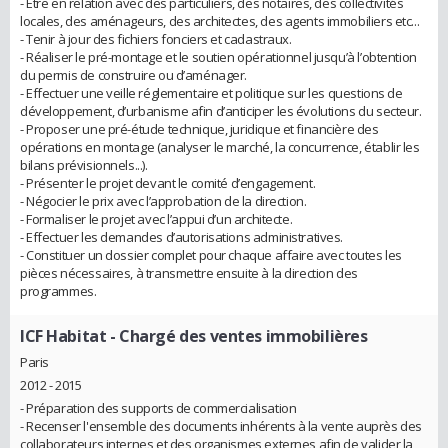
- Être en relation avec des particuliers, des notaires, des collectivités
locales, des aménageurs, des architectes, des agents immobiliers etc...
- Tenir à jour des fichiers fonciers et cadastraux.
- Réaliser le pré-montage et le soutien opérationnel jusqu’à l’obtention
du permis de construire ou d’aménager.
- Effectuer une veille réglementaire et politique sur les questions de
développement, d’urbanisme afin d’anticiper les évolutions du secteur.
- Proposer une pré-étude technique, juridique et financière des
opérations en montage (analyser le marché, la concurrence, établir les
bilans prévisionnels...).
- Présenter le projet devant le comité d’engagement.
- Négocier le prix avec l’approbation de la direction.
- Formaliser le projet avec l’appui d’un architecte.
- Effectuer les demandes d’autorisations administratives.
- Constituer un dossier complet pour chaque affaire avec toutes les
pièces nécessaires, à transmettre ensuite à la direction des
programmes.
ICF Habitat
- Chargé des ventes immobilières
Paris
2012 - 2015
- Préparation des supports de commercialisation
- Recenser l'ensemble des documents inhérents à la vente auprès des
collaborateurs internes et des organismes externes afin de valider la