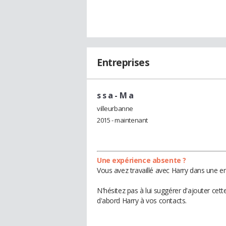
Entreprises
s s a
- M a
villeurbanne
2015 - maintenant
Une expérience absente ?
Vous avez travaillé avec Harry dans une en
N'hésitez pas à lui suggérer d'ajouter cet
d'abord Harry à vos contacts.