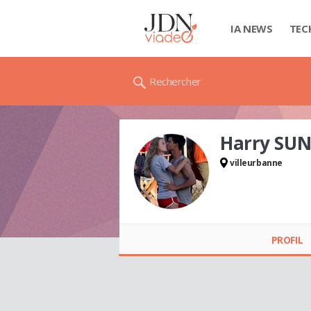
IA NEWS
TEC
Rechercher
Harry SU
villeurbanne
Harry SUNGH
PROFIL