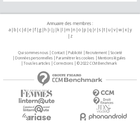
Annuaire des membres :
a
b
c
d
e
f
g
h
i
j
k
l
m
n
o
p
q
r
s
t
u
v
w
x
y
z
Qui sommes nous
Contact
Publicité
Recrutement
Societé
Données personnelles
Paramétrer les cookies
Mentions légales
Tous les articles
Corrections
© 2022 CCM Benchmark