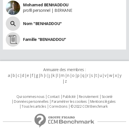
Mohamed BENHADDOU
profil personnel | BERKANE
Nom "BENHADDOU"
Famille "BENHADDOU"
Annuaire des membres :
a
b
c
d
e
f
g
h
i
j
k
l
m
n
o
p
q
r
s
t
u
v
w
x
y
z
Qui sommes nous
Contact
Publicité
Recrutement
Societé
Données personnelles
Paramétrer les cookies
Mentions légales
Tous les articles
Corrections
© 2022 CCM Benchmark