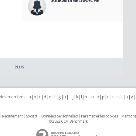
Soukaina BELARACHE
PLUS
 des membres :
a
b
c
d
e
f
g
h
i
j
k
l
m
n
o
p
q
r
s
t
u
v
Recrutement
Societé
Données personnelles
Paramétrer les cookies
Mentions
© 2022 CCM Benchmark