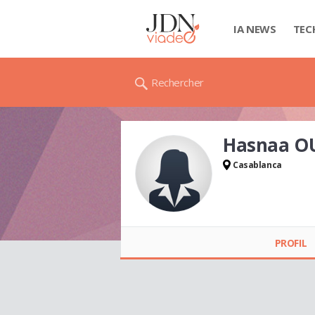
IA NEWS
TEC
Rechercher
Hasnaa O
Casablanca
Hasnaa OUYAAZ
PROFIL