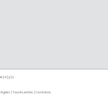
w
x
y
z
 légales
Tous les articles
Corrections