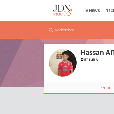
IA NEWS
TEC
Rechercher
Hassan A
ET TLETA
Hassan AIT
WAZGOUR
PROFIL