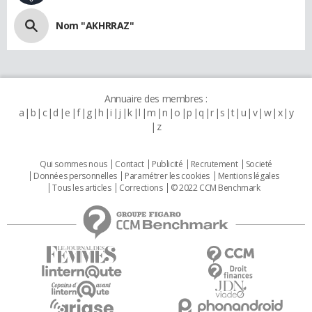
Nom "AKHRRAZ"
Annuaire des membres :
a
b
c
d
e
f
g
h
i
j
k
l
m
n
o
p
q
r
s
t
u
v
w
x
y
z
Qui sommes nous
Contact
Publicité
Recrutement
Societé
Données personnelles
Paramétrer les cookies
Mentions légales
Tous les articles
Corrections
© 2022 CCM Benchmark