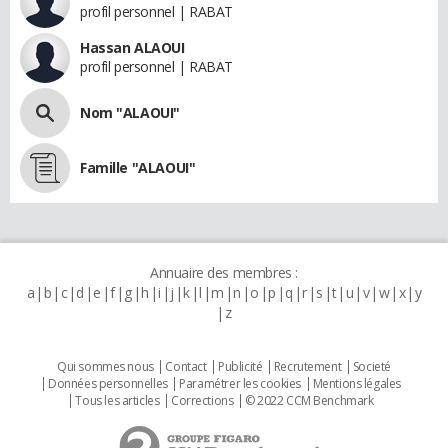
profil personnel | RABAT
Hassan ALAOUI
profil personnel | RABAT
Nom "ALAOUI"
Famille "ALAOUI"
Annuaire des membres :
a
b
c
d
e
f
g
h
i
j
k
l
m
n
o
p
q
r
s
t
u
v
w
x
y
z
Qui sommes nous
Contact
Publicité
Recrutement
Societé
Données personnelles
Paramétrer les cookies
Mentions légales
Tous les articles
Corrections
© 2022 CCM Benchmark