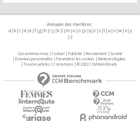
Annuaire des membres :
a
b
c
d
e
f
g
h
i
j
k
l
m
n
o
p
q
r
s
t
u
v
w
x
y
z
Qui sommes nous
Contact
Publicité
Recrutement
Societé
Données personnelles
Paramétrer les cookies
Mentions légales
Tous les articles
Corrections
© 2022 CCM Benchmark