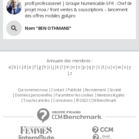
profil professionnel | Groupe Numericable-SFR - Chef de
projet moa / front ventes & souscriptions – lancement
des offres mobiles gp&pro
Nom "BEN OTHMANE"
Annuaire des membres :
a
b
c
d
e
f
g
h
i
j
k
l
m
n
o
p
q
r
s
t
u
v
w
x
y
z
Qui sommes nous
Contact
Publicité
Recrutement
Societé
Données personnelles
Paramétrer les cookies
Mentions légales
Tous les articles
Corrections
© 2022 CCM Benchmark