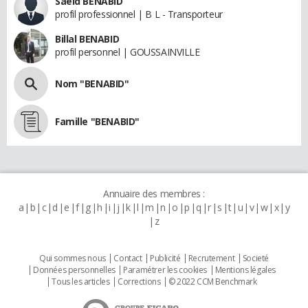
Saeid BENABID
profil professionnel | B L - Transporteur
Billal BENABID
profil personnel | GOUSSAINVILLE
Nom "BENABID"
Famille "BENABID"
Annuaire des membres :
a
b
c
d
e
f
g
h
i
j
k
l
m
n
o
p
q
r
s
t
u
v
w
x
y
z
Qui sommes nous
Contact
Publicité
Recrutement
Societé
Données personnelles
Paramétrer les cookies
Mentions légales
Tous les articles
Corrections
© 2022 CCM Benchmark