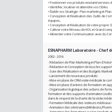
• Positionner vos produits existant/services
• Identifier, localiser et atteindre vos Cibles
• Établir vos Stratégie : Plan marketing et Plan
• Conception et Réalisation des Outils de Com
équipes,.
• Conception et Réalisation de votre propre 
• Cultiver votre Réseau de KOL et Grand comp
• Alimenter votre Communication avec du Co
ESNAPHARM Laboratoire
- Chef 
2002 - 2016
- Rédaction de Plan Marketing et Plan d'Actio
- Rédaction et Conception de tous les supports
- Suivi des Réalisation et des Budgets Market
- Lancement de nouveaux produits
- Mise en place de CRM visite médicale te co
- Mise en place d'actions de formation en ap
- Organisation logistique des actions de for
formation et des supports d'animation (outils
dans le respect de la charte de la visite médi
- Formation Médicale des visiteurs médicaux et
- Animation des séminaires(Médecins,Pharma
- Animation des formations sur les produits 