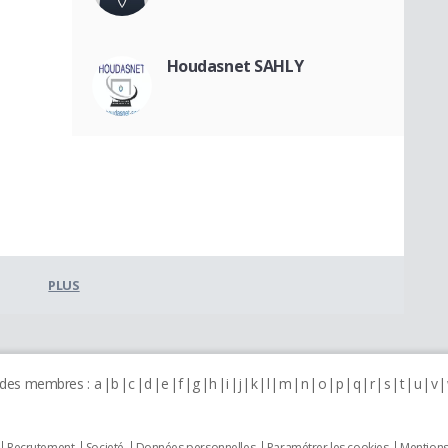
Houdasnet SAHLY
PLUS
 des membres :
a
b
c
d
e
f
g
h
i
j
k
l
m
n
o
p
q
r
s
t
u
v
Recrutement
Societé
Données personnelles
Paramétrer les cookies
Mentions