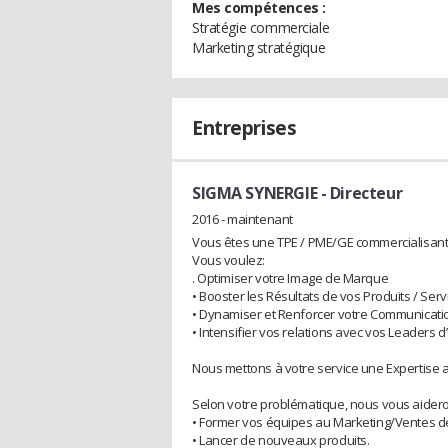
Mes compétences :
Stratégie commerciale
Marketing stratégique
Entreprises
SIGMA SYNERGIE
- Directeur
2016 - maintenant
Vous êtes une TPE / PME/GE commercialisant 
Vous voulez:
. Optimiser votre Image de Marque
• Booster les Résultats de vos Produits / Serv
• Dynamiser et Renforcer votre Communicatio
• Intensifier vos relations avec vos Leaders 
Nous mettons à votre service une Expertise a
Selon votre problématique, nous vous aidero
• Former vos équipes au Marketing/Ventes d
• Lancer de nouveaux produits.