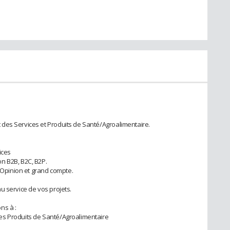
des Services et Produits de Santé/Agroalimentaire.
ices
n B2B, B2C, B2P.
d’Opinion et grand compte.
u service de vos projets.
ns à :
es Produits de Santé/Agroalimentaire