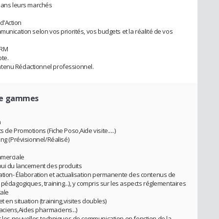
 dans leurs marchés
 d’Action
munication selon vos priorités, vos budgets et la réalité de vos
CRM
te.
ntenu Rédactionnel professionnel.
de gammes
n
 de Promotions (Fiche Poso,Aide visite.....)
ing (Prévisionnel/Réalisé)
mmerciale
pui du lancement des produits
mation- Élaboration et actualisation permanente des contenus de
 pédagogiques, training...), y compris sur les aspects réglementaires
cale
 en situation (training,visites doubles)
ciens,Aides pharmaciens...)
et les nouvelles techniques de communication en fonction de la