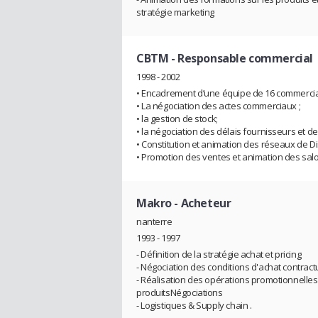
stratégie marketing
CBTM
- Responsable commercial
1998 - 2002
• Encadrement d’une équipe de 16 commercia
• La négociation des actes commerciaux ;
• la gestion de stock;
• la négociation des délais fournisseurs et 
• Constitution et animation des réseaux de Dis
• Promotion des ventes et animation des sal
Makro
- Acheteur
nanterre
1993 - 1997
- Définition de la stratégie achat et pricing
- Négociation des conditions d'achat contract
- Réalisation des opérations promotionnelles
produitsNégociations
- Logistiques & Supply chain .