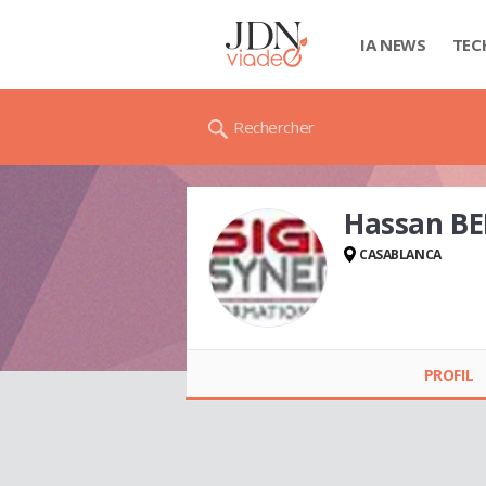
IA NEWS
TEC
Rechercher
Hassan B
CASABLANCA
Hassan
BERKOUKOU
PROFIL