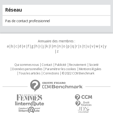
Réseau
Pas de contact professionnel
Annuaire des membres :
a
b
c
d
e
f
g
h
i
j
k
l
m
n
o
p
q
r
s
t
u
v
w
x
y
z
Qui sommes nous
Contact
Publicité
Recrutement
Societé
Données personnelles
Paramétrer les cookies
Mentions légales
Tous les articles
Corrections
© 2022 CCM Benchmark