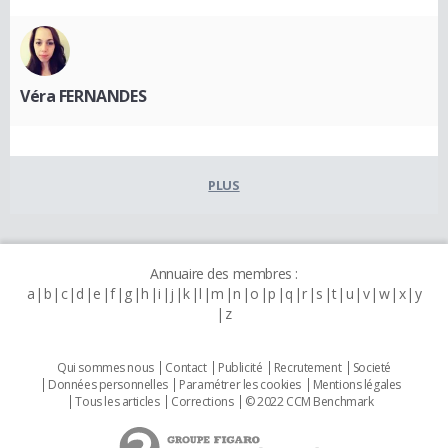
Véra FERNANDES
PLUS
Annuaire des membres :
a
b
c
d
e
f
g
h
i
j
k
l
m
n
o
p
q
r
s
t
u
v
w
x
y
z
Qui sommes nous
Contact
Publicité
Recrutement
Societé
Données personnelles
Paramétrer les cookies
Mentions légales
Tous les articles
Corrections
© 2022 CCM Benchmark