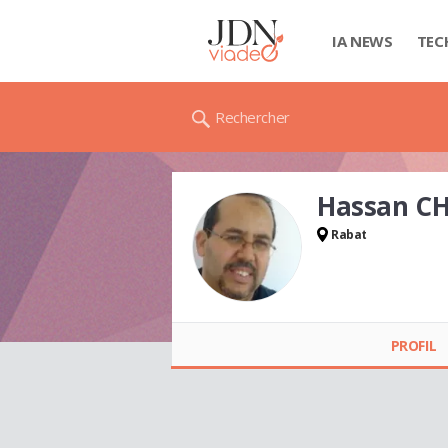
IA NEWS
TEC
Rechercher
Hassan C
Rabat
Hassan CHOUKRI
PROFIL