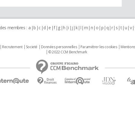
 des membres :
a
b
c
d
e
f
g
h
i
j
k
l
m
n
o
p
q
r
s
t
u
v
Recrutement
Societé
Données personnelles
Paramétrer les cookies
Mentions
© 2022 CCM Benchmark