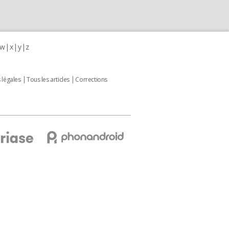
w
x
y
z
 légales
Tous les articles
Corrections