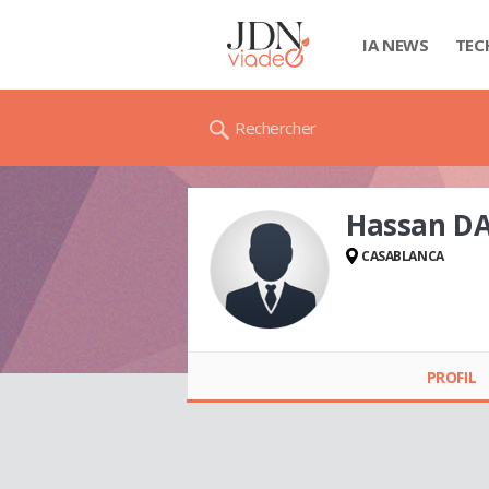
IA NEWS
TEC
Rechercher
Hassan D
CASABLANCA
Hassan DADOUH
PROFIL