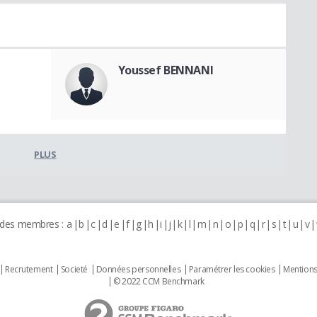
Youssef BENNANI
PLUS
 des membres :
a
b
c
d
e
f
g
h
i
j
k
l
m
n
o
p
q
r
s
t
u
v
Recrutement
Societé
Données personnelles
Paramétrer les cookies
Mentions
© 2022 CCM Benchmark