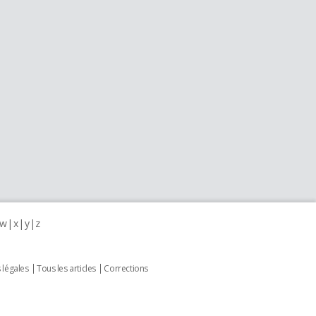
w
x
y
z
 légales
Tous les articles
Corrections