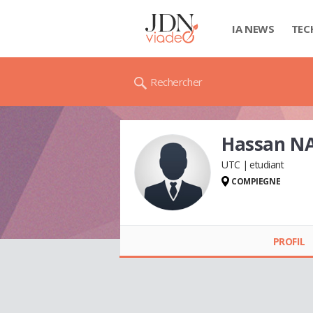
IA NEWS
TEC
Rechercher
Hassan N
UTC
etudiant
COMPIEGNE
Hassan NASSER
PROFIL