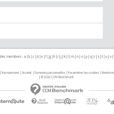
 des membres :
a
b
c
d
e
f
g
h
i
j
k
l
m
n
o
p
q
r
s
t
u
v
Recrutement
Societé
Données personnelles
Paramétrer les cookies
Mentions
© 2022 CCM Benchmark