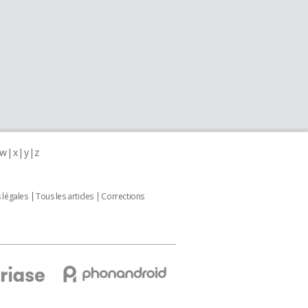
w
x
y
z
 légales
Tous les articles
Corrections