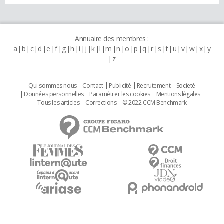
Annuaire des membres :
a
b
c
d
e
f
g
h
i
j
k
l
m
n
o
p
q
r
s
t
u
v
w
x
y
z
Qui sommes nous
Contact
Publicité
Recrutement
Societé
Données personnelles
Paramétrer les cookies
Mentions légales
Tous les articles
Corrections
© 2022 CCM Benchmark