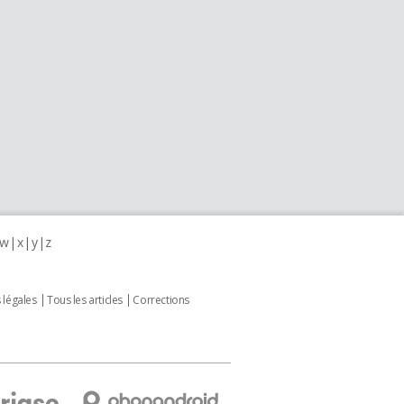
w
x
y
z
 légales
Tous les articles
Corrections