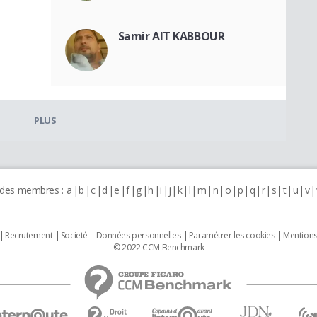
Samir AIT KABBOUR
PLUS
 des membres :
a
b
c
d
e
f
g
h
i
j
k
l
m
n
o
p
q
r
s
t
u
v
Recrutement
Societé
Données personnelles
Paramétrer les cookies
Mentions
© 2022 CCM Benchmark