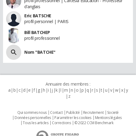
profil professionnel | Cartesia Education - Professeur
d'anglais
Eric BATSCHE
profil personnel | PARIS
Bill BATCHEP
profil professionnel
Nom "BATCHE"
Annuaire des membres :
a
b
c
d
e
f
g
h
i
j
k
l
m
n
o
p
q
r
s
t
u
v
w
x
y
z
Qui sommes nous
Contact
Publicité
Recrutement
Societé
Données personnelles
Paramétrer les cookies
Mentions légales
Tous les articles
Corrections
© 2022 CCM Benchmark