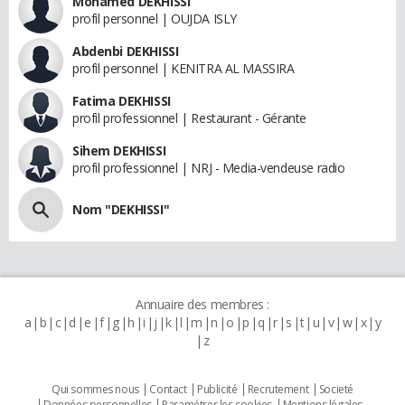
Mohamed DEKHISSI
profil personnel | OUJDA ISLY
Abdenbi DEKHISSI
profil personnel | KENITRA AL MASSIRA
Fatima DEKHISSI
profil professionnel | Restaurant - Gérante
Sihem DEKHISSI
profil professionnel | NRJ - Media-vendeuse radio
Nom "DEKHISSI"
Annuaire des membres :
a
b
c
d
e
f
g
h
i
j
k
l
m
n
o
p
q
r
s
t
u
v
w
x
y
z
Qui sommes nous
Contact
Publicité
Recrutement
Societé
Données personnelles
Paramétrer les cookies
Mentions légales