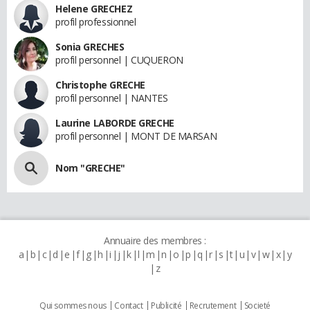
Helene GRECHEZ
profil professionnel
Sonia GRECHES
profil personnel | CUQUERON
Christophe GRECHE
profil personnel | NANTES
Laurine LABORDE GRECHE
profil personnel | MONT DE MARSAN
Nom "GRECHE"
Annuaire des membres :
a
b
c
d
e
f
g
h
i
j
k
l
m
n
o
p
q
r
s
t
u
v
w
x
y
z
Qui sommes nous
Contact
Publicité
Recrutement
Societé