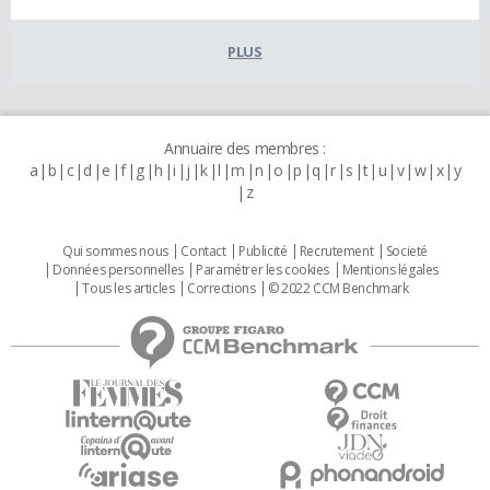
PLUS
Annuaire des membres :
a
b
c
d
e
f
g
h
i
j
k
l
m
n
o
p
q
r
s
t
u
v
w
x
y
z
Qui sommes nous
Contact
Publicité
Recrutement
Societé
Données personnelles
Paramétrer les cookies
Mentions légales
Tous les articles
Corrections
© 2022 CCM Benchmark