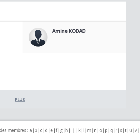
Amine KODAD
PLUS
 des membres :
a
b
c
d
e
f
g
h
i
j
k
l
m
n
o
p
q
r
s
t
u
v