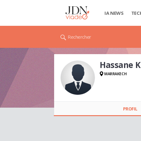
IA NEWS
TEC
Rechercher
Hassane 
MARRAKECH
Hassane KODAD
PROFIL