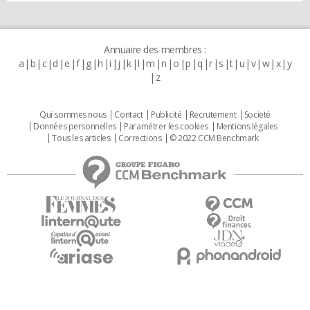
Annuaire des membres :
a
b
c
d
e
f
g
h
i
j
k
l
m
n
o
p
q
r
s
t
u
v
w
x
y
z
Qui sommes nous
Contact
Publicité
Recrutement
Societé
Données personnelles
Paramétrer les cookies
Mentions légales
Tous les articles
Corrections
© 2022 CCM Benchmark