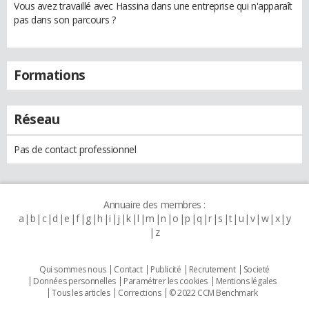
Vous avez travaillé avec Hassina dans une entreprise qui n'apparaît
pas dans son parcours ?
Formations
Réseau
Pas de contact professionnel
Annuaire des membres :
a
b
c
d
e
f
g
h
i
j
k
l
m
n
o
p
q
r
s
t
u
v
w
x
y
z
Qui sommes nous
Contact
Publicité
Recrutement
Societé
Données personnelles
Paramétrer les cookies
Mentions légales
Tous les articles
Corrections
© 2022 CCM Benchmark