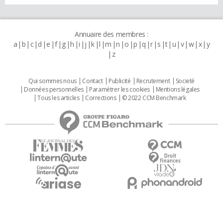
Annuaire des membres :
a
b
c
d
e
f
g
h
i
j
k
l
m
n
o
p
q
r
s
t
u
v
w
x
y
z
Qui sommes nous
Contact
Publicité
Recrutement
Societé
Données personnelles
Paramétrer les cookies
Mentions légales
Tous les articles
Corrections
© 2022 CCM Benchmark