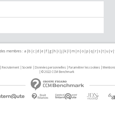
 des membres :
a
b
c
d
e
f
g
h
i
j
k
l
m
n
o
p
q
r
s
t
u
v
Recrutement
Societé
Données personnelles
Paramétrer les cookies
Mentions
© 2022 CCM Benchmark