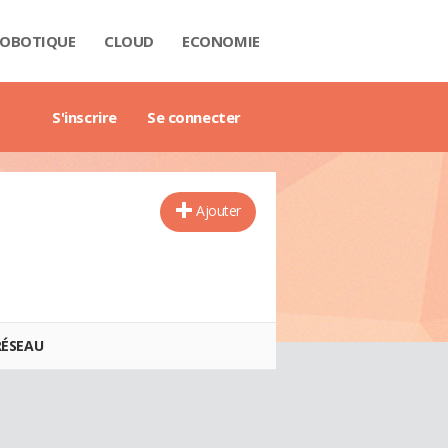
OBOTIQUE
CLOUD
ECONOMIE
 DATA
RIÈRE
NTECH
USTRIE
H
RTECH
TRIMOINE
ANTIQUE
AIL
O
ART CITY
B3
GAZINE
RES BLANCS
DE DE L'ENTREPRISE DIGITALE
DE DE L'IMMOBILIER
DE DE L'INTELLIGENCE ARTIFICIELLE
DE DES IMPÔTS
DE DES SALAIRES
IDE DU MANAGEMENT
DE DES FINANCES PERSONNELLES
GET DES VILLES
X IMMOBILIERS
TIONNAIRE COMPTABLE ET FISCAL
TIONNAIRE DE L'IOT
TIONNAIRE DU DROIT DES AFFAIRES
CTIONNAIRE DU MARKETING
CTIONNAIRE DU WEBMASTERING
TIONNAIRE ÉCONOMIQUE ET FINANCIER
S'inscrire
Se connecter
Ajouter
RÉSEAU