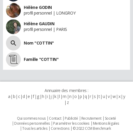
Hélène GODIN
profil personnel | LONGROY
Hélène GAUDIN
profil personnel | PARIS
Nom "COTTIN"
Famille "COTTIN"
Annuaire des membres :
a
b
c
d
e
f
g
h
i
j
k
l
m
n
o
p
q
r
s
t
u
v
w
x
y
z
Qui sommes nous
Contact
Publicité
Recrutement
Societé
Données personnelles
Paramétrer les cookies
Mentions légales
Tous les articles
Corrections
© 2022 CCM Benchmark