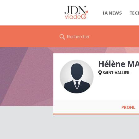
IA NEWS
TEC
Rechercher
Hélène M
SAINT-VALLIER
Hélène MACARIO
PROFIL