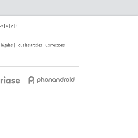
w
x
y
z
 légales
Tous les articles
Corrections