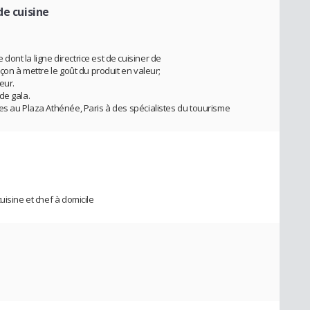
de cuisine
nt la ligne directrice est de cuisiner de
çon à mettre le goût du produit en valeur;
eur.
de gala.
es au Plaza Athénée, Paris à des spécialistes du touurisme
uisine et chef à domicile