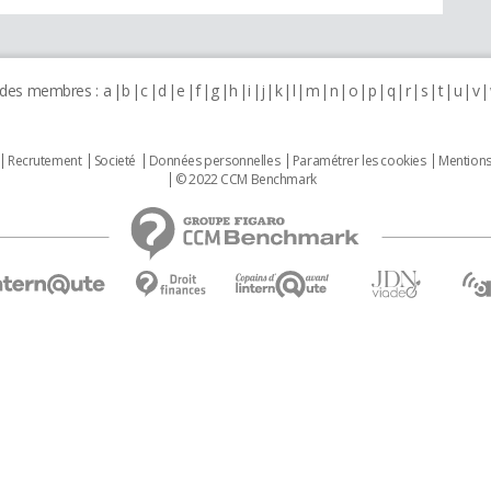
 des membres :
a
b
c
d
e
f
g
h
i
j
k
l
m
n
o
p
q
r
s
t
u
v
Recrutement
Societé
Données personnelles
Paramétrer les cookies
Mentions
© 2022 CCM Benchmark