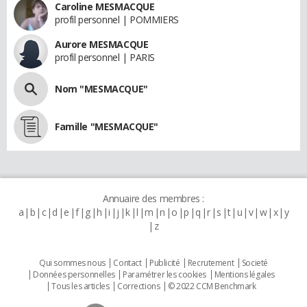
Caroline MESMACQUE
profil personnel | POMMIERS
Aurore MESMACQUE
profil personnel | PARIS
Nom "MESMACQUE"
Famille "MESMACQUE"
Annuaire des membres :
a
b
c
d
e
f
g
h
i
j
k
l
m
n
o
p
q
r
s
t
u
v
w
x
y
z
Qui sommes nous
Contact
Publicité
Recrutement
Societé
Données personnelles
Paramétrer les cookies
Mentions légales
Tous les articles
Corrections
© 2022 CCM Benchmark