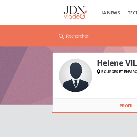
IA NEWS
TEC
Rechercher
Helene VI
BOURGES ET ENVIR
Helene
VILLEJOUBERT
PROFIL