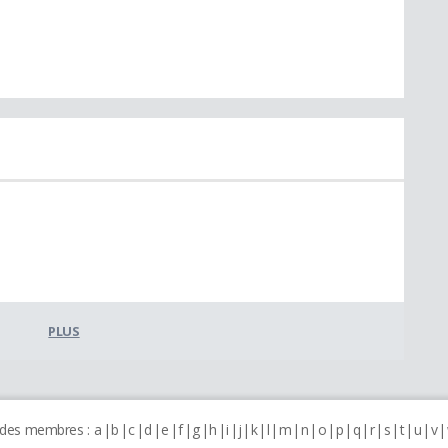
PLUS
 des membres :
a
b
c
d
e
f
g
h
i
j
k
l
m
n
o
p
q
r
s
t
u
v