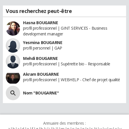
Vous recherchez peut-être
Hasna BOUGARNE
profil professionnel | GINT SERVICES - Business
development manager
Yesmina BOUGARNE
profil personnel | GAP
Mehdi BOUGARNE
profil professionnel | Supérette bio - Responsable
Akram BOUGARNE
profil professionnel | WEBHELP - Chef de projet qualité
Nom "BOUGARNE"
Annuaire des membres :
a
b
c
d
e
f
g
h
i
j
k
l
m
n
o
p
q
r
s
t
u
v
w
x
y