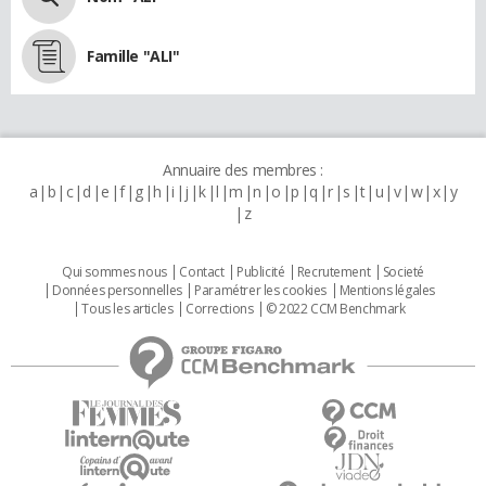
Famille "ALI"
Annuaire des membres :
a
b
c
d
e
f
g
h
i
j
k
l
m
n
o
p
q
r
s
t
u
v
w
x
y
z
Qui sommes nous
Contact
Publicité
Recrutement
Societé
Données personnelles
Paramétrer les cookies
Mentions légales
Tous les articles
Corrections
© 2022 CCM Benchmark