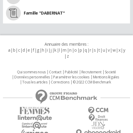
Famille "DABERNAT"
Annuaire des membres :
a
b
c
d
e
f
g
h
i
j
k
l
m
n
o
p
q
r
s
t
u
v
w
x
y
z
Qui sommes nous
Contact
Publicité
Recrutement
Societé
Données personnelles
Paramétrer les cookies
Mentions légales
Tous les articles
Corrections
© 2022 CCM Benchmark