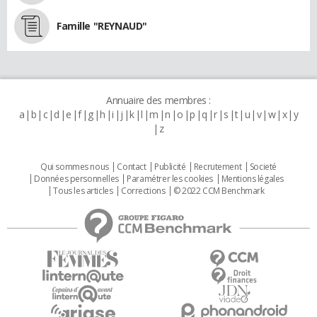
Famille "REYNAUD"
Annuaire des membres :
a
b
c
d
e
f
g
h
i
j
k
l
m
n
o
p
q
r
s
t
u
v
w
x
y
z
Qui sommes nous
Contact
Publicité
Recrutement
Societé
Données personnelles
Paramétrer les cookies
Mentions légales
Tous les articles
Corrections
© 2022 CCM Benchmark