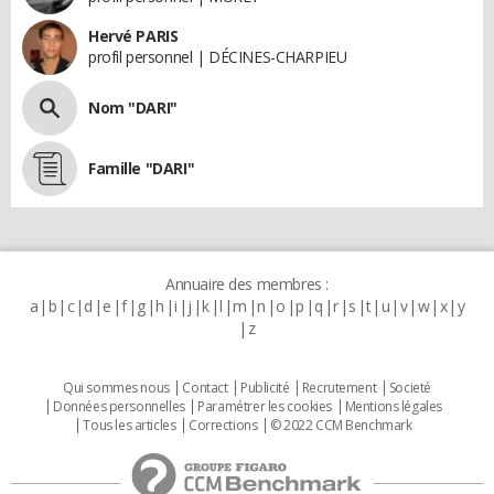
Hervé PARIS
profil personnel | DÉCINES-CHARPIEU
Nom "DARI"
Famille "DARI"
Annuaire des membres :
a
b
c
d
e
f
g
h
i
j
k
l
m
n
o
p
q
r
s
t
u
v
w
x
y
z
Qui sommes nous
Contact
Publicité
Recrutement
Societé
Données personnelles
Paramétrer les cookies
Mentions légales
Tous les articles
Corrections
© 2022 CCM Benchmark