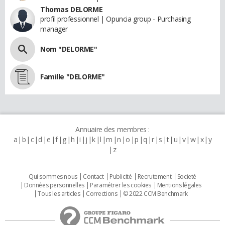
Thomas DELORME
profil professionnel | Opuncia group - Purchasing
manager
Nom "DELORME"
Famille "DELORME"
Annuaire des membres :
a
b
c
d
e
f
g
h
i
j
k
l
m
n
o
p
q
r
s
t
u
v
w
x
y
z
Qui sommes nous
Contact
Publicité
Recrutement
Societé
Données personnelles
Paramétrer les cookies
Mentions légales
Tous les articles
Corrections
© 2022 CCM Benchmark