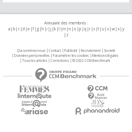
Annuaire des membres :
a
b
c
d
e
f
g
h
i
j
k
l
m
n
o
p
q
r
s
t
u
v
w
x
y
z
Qui sommes nous
Contact
Publicité
Recrutement
Societé
Données personnelles
Paramétrer les cookies
Mentions légales
Tous les articles
Corrections
© 2022 CCM Benchmark