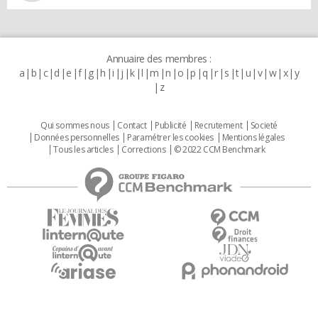
Annuaire des membres :
a
b
c
d
e
f
g
h
i
j
k
l
m
n
o
p
q
r
s
t
u
v
w
x
y
z
Qui sommes nous
Contact
Publicité
Recrutement
Societé
Données personnelles
Paramétrer les cookies
Mentions légales
Tous les articles
Corrections
© 2022 CCM Benchmark