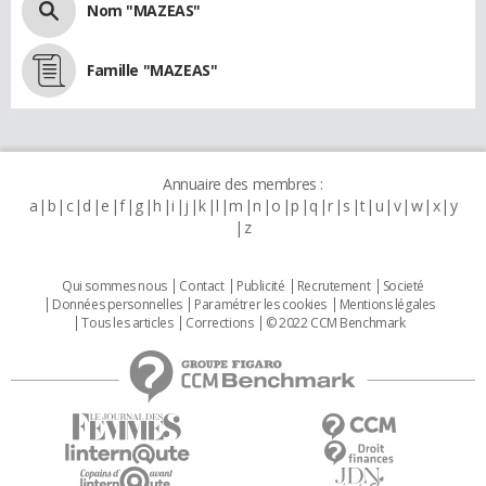
Nom "MAZEAS"
Famille "MAZEAS"
Annuaire des membres :
a
b
c
d
e
f
g
h
i
j
k
l
m
n
o
p
q
r
s
t
u
v
w
x
y
z
Qui sommes nous
Contact
Publicité
Recrutement
Societé
Données personnelles
Paramétrer les cookies
Mentions légales
Tous les articles
Corrections
© 2022 CCM Benchmark