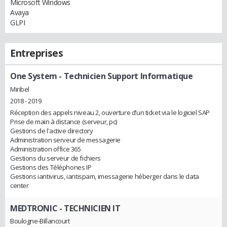
Microsoft Windows
Avaya
GLPI
Entreprises
One System
- Technicien Support Informatique
Miribel
2018 - 2019
Réception des appels niveau 2, ouverture d’un ticket via le logiciel SAP
Prise de main à distance (serveur, pc)
Gestions de l'active directory
Administration serveur de messagerie
Administration office 365
Gestions du serveur de fichiers
Gestions des Téléphones IP
Gestions iantivirus, iantispam, imessagerie héberger dans le data
center
MEDTRONIC
- TECHNICIEN IT
Boulogne-Billancourt