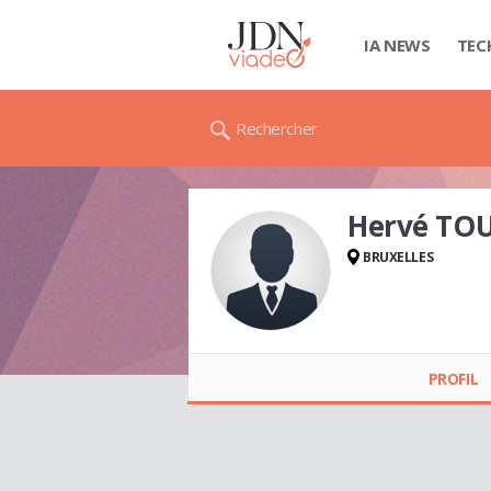
IA NEWS
TEC
Rechercher
Hervé TO
BRUXELLES
Hervé TOUSSAINT
PROFIL