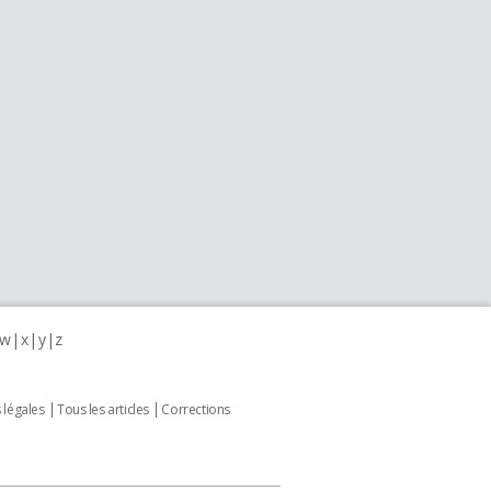
w
x
y
z
 légales
Tous les articles
Corrections