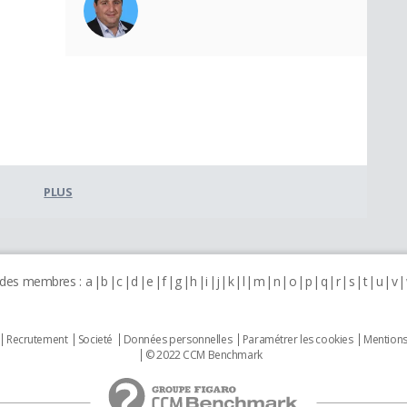
PLUS
 des membres :
a
b
c
d
e
f
g
h
i
j
k
l
m
n
o
p
q
r
s
t
u
v
Recrutement
Societé
Données personnelles
Paramétrer les cookies
Mentions
© 2022 CCM Benchmark