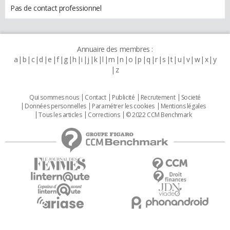
Pas de contact professionnel
Annuaire des membres :
a
b
c
d
e
f
g
h
i
j
k
l
m
n
o
p
q
r
s
t
u
v
w
x
y
z
Qui sommes nous
Contact
Publicité
Recrutement
Societé
Données personnelles
Paramétrer les cookies
Mentions légales
Tous les articles
Corrections
© 2022 CCM Benchmark