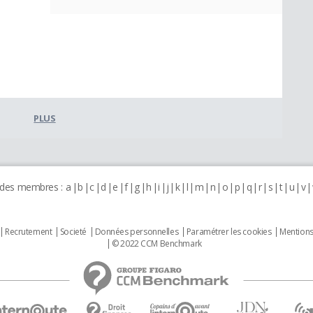
PLUS
 des membres :
a
b
c
d
e
f
g
h
i
j
k
l
m
n
o
p
q
r
s
t
u
v
Recrutement
Societé
Données personnelles
Paramétrer les cookies
Mentions
© 2022 CCM Benchmark