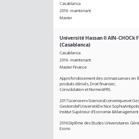
Casablanca
2016 - maintenant
Master
Université Hassan II AIN-CHOCk F
(Casablanca)
Casablanca
2016 - maintenant
Master Finance
Approfondissement des connaissances en fina
produits dérivés, Droit financier,
Consolidation et NormesIFRS.
2017 Licenceen«SciencesEconomiqueset Ges
Gestiondel'UniversitéDe Nice SophiaAntipoli
Institut Supérieur d'Economie &Management
2016 Diplôme des Etudes Universitaires Gén
Econo