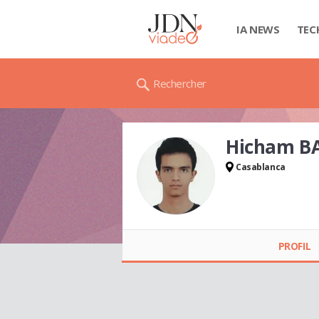
IA NEWS
TEC
Rechercher
Hicham B
Casablanca
Hicham BANA
PROFIL