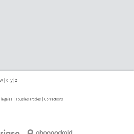
w
x
y
z
 légales
Tous les articles
Corrections