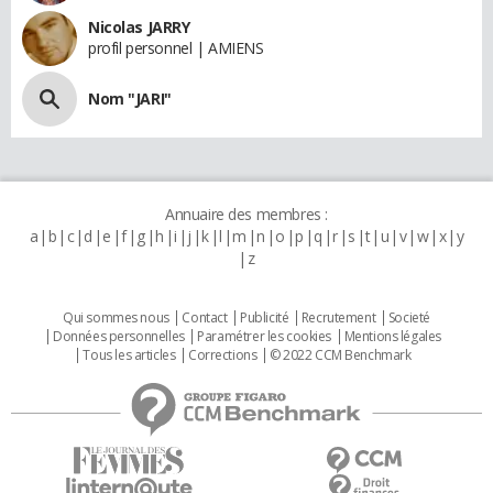
Nicolas JARRY
profil personnel | AMIENS
Nom "JARI"
Annuaire des membres :
a
b
c
d
e
f
g
h
i
j
k
l
m
n
o
p
q
r
s
t
u
v
w
x
y
z
Qui sommes nous
Contact
Publicité
Recrutement
Societé
Données personnelles
Paramétrer les cookies
Mentions légales
Tous les articles
Corrections
© 2022 CCM Benchmark