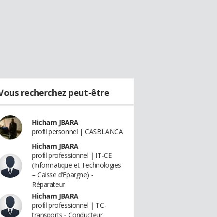
Vous recherchez peut-être
Hicham JBARA
profil personnel | CASBLANCA
Hicham JBARA
profil professionnel | IT-CE
(Informatique et Technologies
– Caisse d’Epargne) -
Réparateur
Hicham JBARA
profil professionnel | TC-
transports - Conducteur