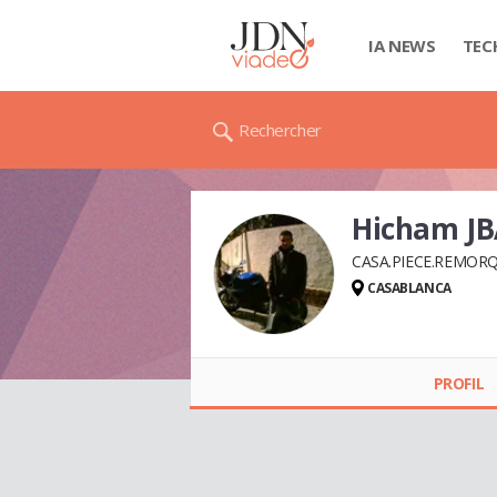
IA NEWS
TEC
Rechercher
Hicham J
CASA.PIECE.REMOR
CASABLANCA
Hicham JBARA
PROFIL