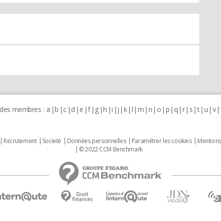
 des membres :
a
b
c
d
e
f
g
h
i
j
k
l
m
n
o
p
q
r
s
t
u
v
Recrutement
Societé
Données personnelles
Paramétrer les cookies
Mentions
© 2022 CCM Benchmark