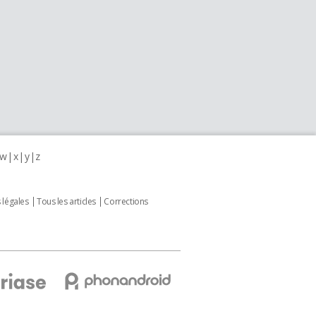
w
x
y
z
 légales
Tous les articles
Corrections