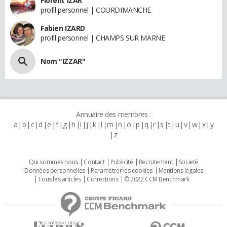
Florent IZAR
profil personnel | COURDIMANCHE
Fabien IZARD
profil personnel | CHAMPS SUR MARNE
Nom "IZZAR"
Annuaire des membres :
a
b
c
d
e
f
g
h
i
j
k
l
m
n
o
p
q
r
s
t
u
v
w
x
y
z
Qui sommes nous
Contact
Publicité
Recrutement
Societé
Données personnelles
Paramétrer les cookies
Mentions légales
Tous les articles
Corrections
© 2022 CCM Benchmark