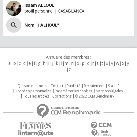
Issam ALLOUL
profil personnel | CASABLANCA
Nom "HALHOUL"
Annuaire des membres :
a
b
c
d
e
f
g
h
i
j
k
l
m
n
o
p
q
r
s
t
u
v
w
x
y
z
Qui sommes nous
Contact
Publicité
Recrutement
Societé
Données personnelles
Paramétrer les cookies
Mentions légales
Tous les articles
Corrections
© 2022 CCM Benchmark